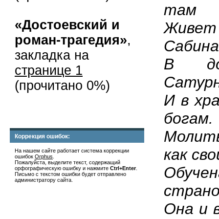
там
«Достоевский и
Живет
роман-трагедия»
,
Сабина
закладка на
В до
странице 1
Сатур
(прочитано 0%)
И в хр
богам.
Молит
Коррекция ошибок:
как сво
На нашем сайте работает система коррекции
ошибок
Orphus
.
Пожалуйста, выделите текст, содержащий
Обуч
орфографическую ошибку и нажмите
Ctrl+Enter
.
Письмо с текстом ошибки будет отправлено
администратору сайта.
страно
Она и 