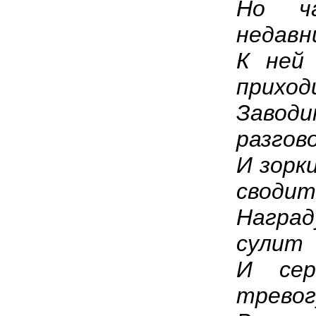
Но ч
недавн
К ней
приход
Заво
разгов
И зорки
сводит
Нагр
сулит
И сер
тревог