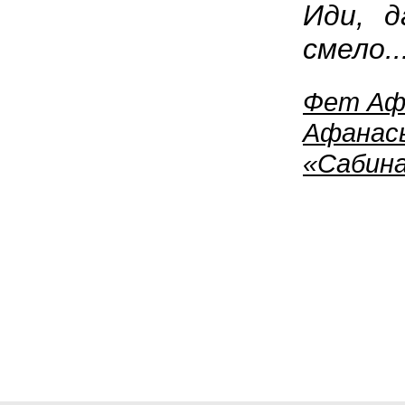
Иди, д
смело..
Фет Аф
Афанас
«Сабин