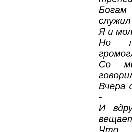
Бога
служил
Я и мо
Но н
громог
Со м
говори
Вчера 
-
И вдр
вещае
Что,