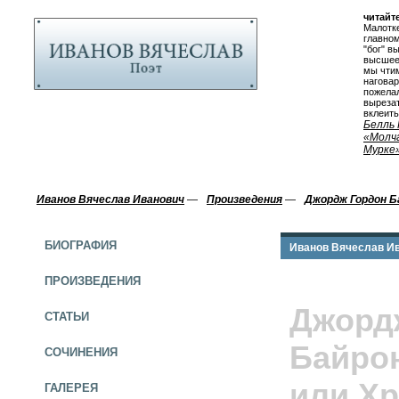
читайте
Малотк
главно
"бог" в
высшее
мы чтим
наговар
пожелал
вырезат
вклеить 
Белль 
«Молч
Мурке
Иванов Вячеслав Иванович
—
Произведения
—
Джордж Гордон Б
БИОГРАФИЯ
Иванов Вячеслав И
ПРОИЗВЕДЕНИЯ
Джорд
СТАТЬИ
Байрон
СОЧИНЕНИЯ
или Хр
ГАЛЕРЕЯ