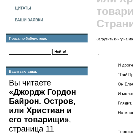
товар
ЦИТАТЫ
Страни
ВАШИ ЗАЯВКИ
Поиск по библиотеке:
Загрузить книгу на 
."
И дрогнул тот,
Ваши закладки:
"Так! Проклят 
Вы читаете
Он Блэя к бор
«Джордж Гордон
И молча в лод
Байрон. Остров,
Глядит, не в с
или Христиан и
Но многое ска
его товарищи»
,
I
страница 11
Тропическое 