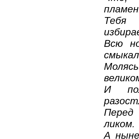
пламен
Теб
избира
Всю н
смыкал
Моляс
велико
И по
разост
Перед
ликом.
А нын