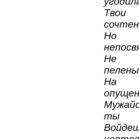
угодил
Тво
сочтен
Но 
непосв
Не п
пелены
На 
опущен
Мужайс
ты
Войдеш