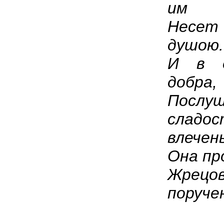
им
Несет
душою.
И в 
добра,
Послу
сладо
влечен
Она пр
Жрец
поруче