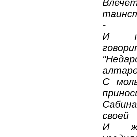
Вл
таинс
-
И н
говори
"Нед
алтар
С мол
принос
Сабин
своей
И жи