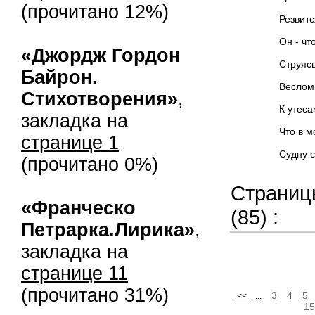
(прочитано 12%)
Резвится вете
Он - что в стр
«Джордж Гордон
Струясь, приль
Байрон.
Веслом упорн
Стихотворения»
,
К утесам, еле
закладка на
Что в море туч
странице 1
Судну с ладье
(прочитано 0%)
Страниц
«Франческо
(85) :
Петрарка.Лирика»
,
закладка на
странице 11
(прочитано 31%)
3
4
5
<<
...
15