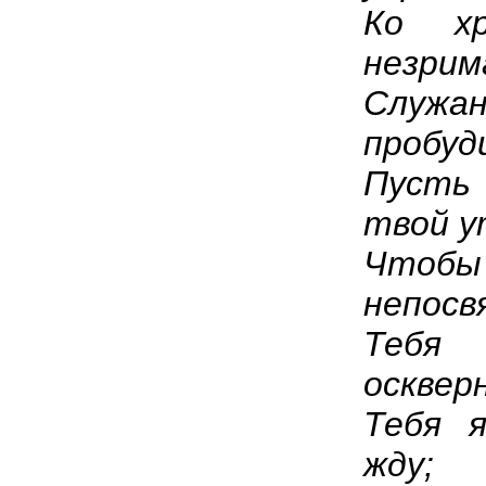
Ко хр
незрим
Служ
пробуд
Пусть
твой у
Что
непосв
Тебя
осквер
Тебя 
жду;