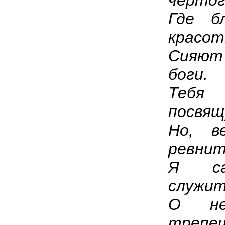
чертог
Где б
красо
Сияю
боги.
Тебя
посвящ
Но, в
ревнит
Я са
служит
О не
трепещ