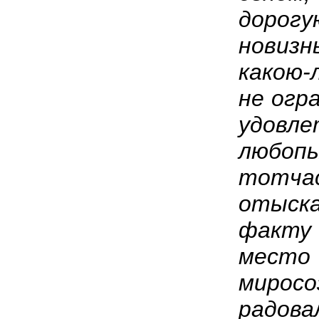
дорогу
новизн
какою-
не огр
удовле
любо
тотча
отыс
факт
место
мирос
радова