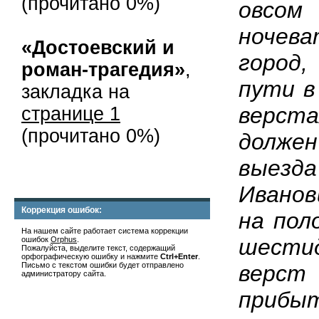
(прочитано 0%)
овсо
ночев
«Достоевский и
город
роман-трагедия»
,
пути в
закладка на
верста
странице 1
(прочитано 0%)
долже
выез
Ивано
Коррекция ошибок:
на пол
На нашем сайте работает система коррекции
шест
ошибок
Orphus
.
Пожалуйста, выделите текст, содержащий
орфографическую ошибку и нажмите
Ctrl+Enter
.
Письмо с текстом ошибки будет отправлено
верс
администратору сайта.
приб