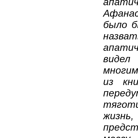
апа
Афана
было б
назват
апатич
видел
многи
из кн
пере
тягот
жиз
предс