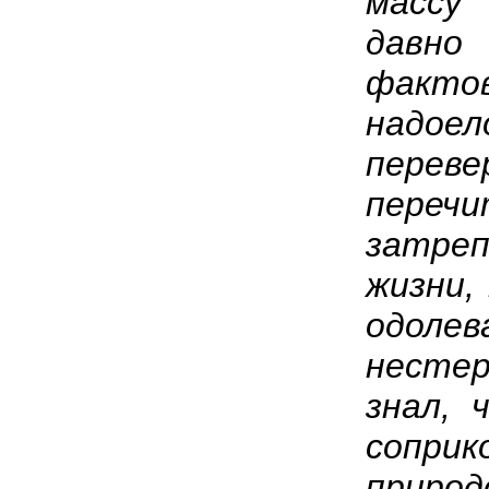
массу 
давн
факто
надое
пере
переч
затре
жизни,
одолев
нестер
знал, 
сопри
приро