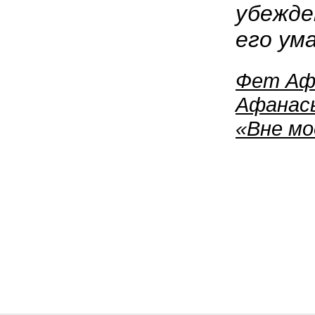
убежде
его ума
Фет Аф
Афанас
«Вне м