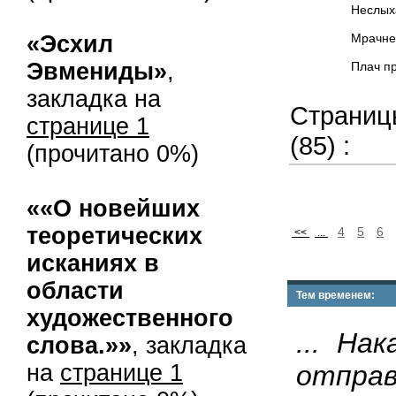
Неслыханные 
«Эсхил
Мрачней всего
Эвмениды»
,
Плач пробужда
закладка на
Страниц
странице 1
(85) :
(прочитано 0%)
««О новейших
теоретических
4
5
6
<<
...
исканиях в
области
Тем временем:
художественного
... На
слова.»»
, закладка
на
странице 1
отпра