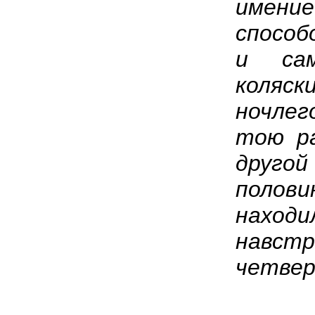
имен
способ
и сам
коляс
ночлег
тою ра
друго
поло
находи
навс
четвер
Нес