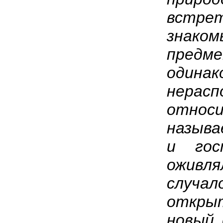
встр
знако
предм
одинак
нерасп
отно
называ
и гос
оживля
случ
откры
новый 