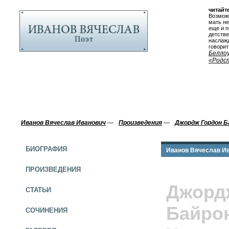
читайте
Возможн
мать не
еще и п
детстве
наслажд
говорит 
Белло
«Родс
Иванов Вячеслав Иванович
—
Произведения
—
Джордж Гордон Б
БИОГРАФИЯ
Иванов Вячеслав И
ПРОИЗВЕДЕНИЯ
Джорд
СТАТЬИ
Байрон
СОЧИНЕНИЯ