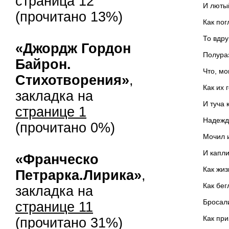
страница 12
И лютый голод
(прочитано 13%)
Как поглотить
То вдруг спас
«Джордж Гордон
Полуразбитая
Байрон.
Что, мощь кру
Стихотворения»
,
Как их гортань
закладка на
И туча каждая
странице 1
Надеждой зрел
(прочитано 0%)
Мочил их, бла
И капли, выж
«Франческо
Как жизнь - в
Петрарка.Лирика»
,
Как беглецы 
закладка на
Бросались вн
странице 11
Как призракам
(прочитано 31%)