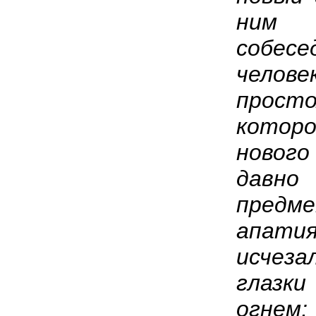
ним
собесе
челов
прос
котор
ново
давн
пред
апатия
исчез
глазки
огнем