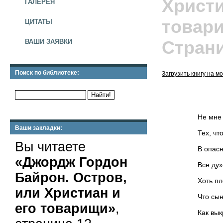
Христи
ГАЛЕРЕЯ
товар
ЦИТАТЫ
Страни
ВАШИ ЗАЯВКИ
Поиск по библиотеке:
Загрузить книгу на 
Не мне повед
Ваши закладки:
Тех, что стра
Вы читаете
В опасности и
«Джордж Гордон
Все духом утв
Байрон. Остров,
Хоть плотью т
или Христиан и
Что сына б не
его товарищи»
,
Как выкрал пр