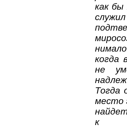
как бы
слу
подтв
мирос
нимал
когда 
не ум
надле
Тогда 
место 
найдет
к ок