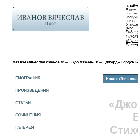
читайте
Я лежу 
почтово
наскуч
призвал
благод
{Мор..
Радищ
Никол
«Путе
Петерб
Иванов Вячеслав Иванович
—
Произведения
—
Джордж Гордон Б
БИОГРАФИЯ
Иванов Вячесла
ПРОИЗВЕДЕНИЯ
«Джо
СТАТЬИ
СОЧИНЕНИЯ
Стих
ГАЛЕРЕЯ