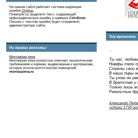
На нашем сайте работает система коррекции
ошибок
Orphus
.
Пожалуйста, выделите текст, содержащий
орфографическую ошибку и нажмите
Ctrl+Enter
.
Письмо с текстом ошибки будет отправлено
администратору сайта.
Тем временем:
На правах рекламы:
...
Монтажная пена
Ты нас, любовь
Монтажная пена полностью отвечает экологическим
Нимфы твои п
требованиям и нормам, выдвигаемым к материалам,
которые используются внутри помещений.
Стрелы свои 
montazpena.ru
В наши пиры н
Ты утех не у
В братстве у 
Только лишь 
Ревностью дру
Александр Пет
«стихи 1730 го