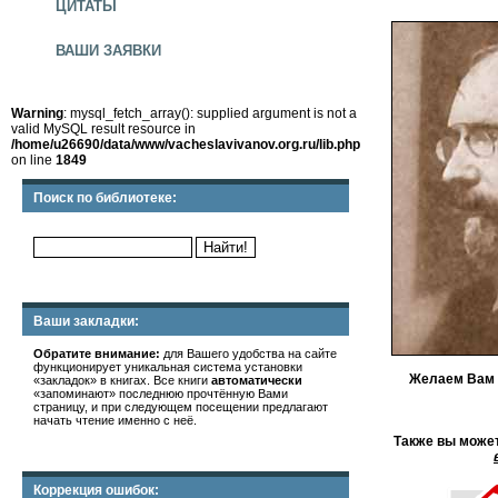
ЦИТАТЫ
ВАШИ ЗАЯВКИ
Warning
: mysql_fetch_array(): supplied argument is not a
valid MySQL result resource in
/home/u26690/data/www/vacheslavivanov.org.ru/lib.php
on line
1849
Поиск по библиотеке:
Ваши закладки:
Обратите внимание:
для Вашего удобства на сайте
функционирует уникальная система установки
Желаем Вам
«закладок» в книгах. Все книги
автоматически
«запоминают» последнюю прочтённую Вами
страницу, и при следующем посещении предлагают
начать чтение именно с неё.
Также вы може
Коррекция ошибок: