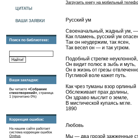
Загрузить книгу на мобильный телефо
ЦИТАТЫ
Русский ум
ВАШИ ЗАЯВКИ
Своеначальный, жадный ум, —
Как пламень, русский ум опасе
Поиск по библиотеке:
Так он неудержим, так ясен,
Так весел он — и так угрюм.
Подобный стрелке неуклонной,
Он видит полюс в зыбь и муть,
Он в жизнь от грезы отвлеченн
Пугливой воле кажет путь.
Ваши закладки:
Как чрез туманы взор орлиный
Вы читаете
«Собрание
Обслеживает прах долины,
стихотворений»
, страница
1 (прочитано 0%)
Он здраво мыслит о земле,
В мистической купаясь мгле.
1890
Коррекция ошибок:
Любовь
На нашем сайте работает
система коррекции ошибок
Мы — два грозой зажженные с
Orphus
.