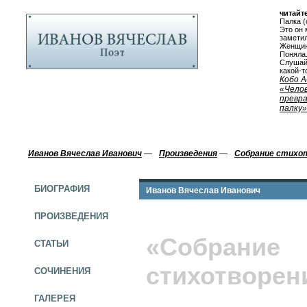
читайте
Палка (
Это он 
заметил
Женщин
Поняла.
Слушай,
какой-т
Кобо А
«Челов
превр
палку»
Иванов Вячеслав Иванович
—
Произведения
—
Собрание стихо
БИОГРАФИЯ
Иванов Вячеслав Иванович
ПРОИЗВЕДЕНИЯ
«Собрание
СТАТЬИ
стихотворен
СОЧИНЕНИЯ
ГАЛЕРЕЯ