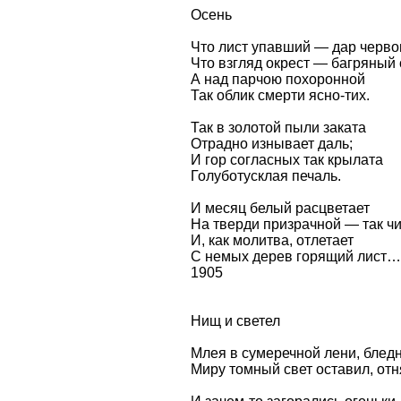
Осень
Чтo лист упавший — дар черво
Чтo взгляд окрест — багряный
А над парчою похоронной
Так облик смерти ясно-тих.
Так в золотой пыли заката
Отрадно изнывает даль;
И гор согласных так крылата
Голуботусклая печаль.
И месяц белый расцветает
На тверди призрачной — так чис
И, как молитва, отлетает
С немых дерев горящий лист…
1905
Нищ и светел
Млея в сумеречной лени, блед
Миру томный свет оставил, отн