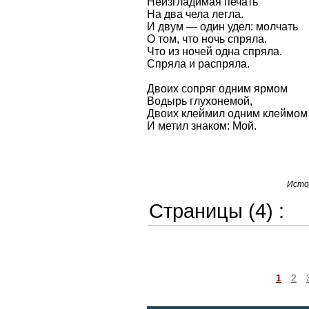
Неизгладимая печать
На два чела легла.
И двум — один удел: молчать
О том, что ночь спряла.
Что из ночей одна спряла.
Спряла и распряла.
Двоих сопряг одним ярмом
Водырь глухонемой,
Двоих клеймил одним клеймом
И метил знаком: Мой.
Исто
Страницы (4) :
1
2