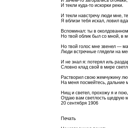
И зачем-то загорались огоньки,
И текли куда-то искорки реки.
И текли навстречу люди мне, те
Я вблизи тебя искал, ловил вда
Вспоминал: ты в околдованном 
Но твой облик был со мной, в м
Но твой голос мне звенел — ман
Люди встречные глядели на ме
И не знал я: потерял иль разд
Словно клад свой в мире светл
Растворил свою жемчужину люб
На меня посмейтесь, дальние 
Нищ и светел, прохожу я и пою
Отдаю вам светлость щедрую 
20 сентября 1906
Печать