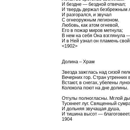
И бездне — бездной отвечал;
И твердь держал безбрежным 
И разгорался, и звучал
С огнеоружным легионом.
Любовь, как атом огневой,
Его в пожар миров метнула;
В нем на себя Она взглянула 
И в Ней узнал он пламень свой
<1902>
Долина – Храм
Звезда зажглась над сизой пел
Вечерних гор. Стран утренних
Встают, в снегах, убелены луно
Колокола поют на дне долины.
Отгулы полногласны. Мглой д
Тускнеет луг. Священный сумра
И дольняя звучащая душа,
И тишина высот — благоговеет
1904