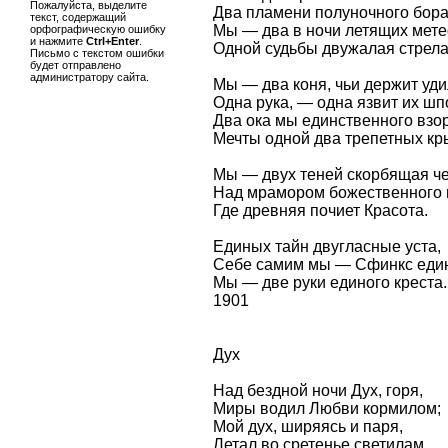
Пожалуйста, выделите
Два пламени полуночного бора
текст, содержащий
Мы — два в ночи летящих мете
орфографическую ошибку
и нажмите
Ctrl+Enter
.
Одной судьбы двужалая стрела
Письмо с текстом ошибки
будет отправлено
администратору сайта.
Мы — два коня, чьи держит уд
Одна рука, — одна язвит их шп
Два ока мы единственного взор
Мечты одной два трепетных кр
Мы — двух теней скорбящая ч
Над мрамором божественного 
Где древняя почиет Красота.
Единых тайн двугласные уста,
Себе самим мы — Сфинкс еди
Мы — две руки единого креста.
1901
Дух
Над бездной ночи Дух, горя,
Миры водил Любви кормилом;
Мой дух, ширяясь и паря,
Летал во сретенье светилам.